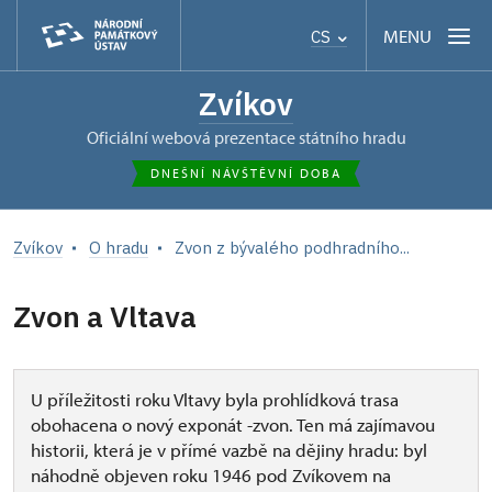
MENU
CS
Zvíkov
oficiální webová prezentace státního hradu
DNEŠNÍ NÁVŠTĚVNÍ DOBA
Zvíkov
O hradu
Zvon z bývalého podhradního...
Zvon a Vltava
U příležitosti roku Vltavy byla prohlídková trasa
obohacena o nový exponát -zvon. Ten má zajímavou
historii, která je v přímé vazbě na dějiny hradu: byl
náhodně objeven roku 1946 pod Zvíkovem na