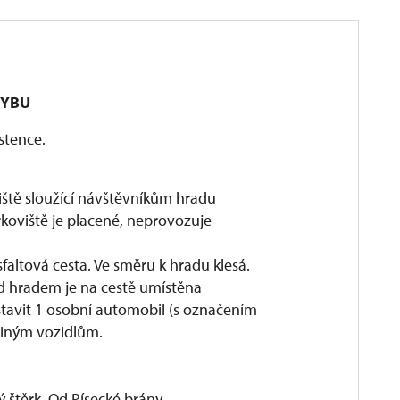
HYBU
stence.
iště sloužící návštěvníkům hradu
rkoviště je placené, neprovozuje
faltová cesta. Ve směru k hradu klesá.
d hradem je na cestě umístěna
tavit 1 osobní automobil (s označením
 jiným vozidlům.
.
ý štěrk. Od Písecké brány