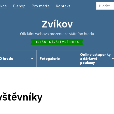
kce
E-shop
Pro média
Kontakt
Zvíkov
oficiální webová prezentace státního hradu
DNEŠNÍ NÁVŠTĚVNÍ DOBA
Online vstupenky
O hradu
Fotogalerie
a dárkové
poukazy
vštěvníky