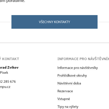
 vám poradíme.
VŠECHNY KONTAKTY
Ý KONTAKT
INFORMACE PRO NÁVŠTĚVNÍ
hrad Zvíkov
Informace pro návštěvníky
 Písek
Prohlídkové okruhy
82 285 676
Návštěvní doba
npu.cz
Rezervace
Vstupné
Tipy na výlety