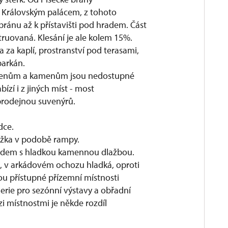
d Královským palácem, z tohoto
ránu až k přístavišti pod hradem. Část
struovaná. Klesání je ale kolem 15%.
 za kaplí, prostranství pod terasami,
 parkán.
ořenům a kamenům jsou nedostupné
bízí i z jiných míst - most
prodejnou suvenýrů.
dce.
žka v podobě rampy.
ezdem s hladkou kamennou dlažbou.
, v arkádovém ochozu hladká, oproti
ou přístupné přízemní místnosti
erie pro sezónní výstavy a obřadní
i místnostmi je někde rozdíl