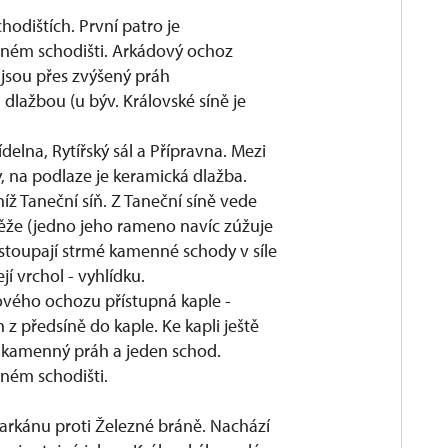
hodištích. První patro je
ém schodišti. Arkádový ochoz
jsou přes zvýšený práh
dlažbou (u býv. Královské síně je
ídelna, Rytířský sál a Přípravna. Mezi
 na podlaze je keramická dlažba.
íž Taneční síň. Z Taneční síně vede
ěže (jedno jeho rameno navíc zúžuje
 stoupají strmé kamenné schody v síle
í vrchol - vyhlídku.
dového ochozu přístupná kaple -
 z předsíně do kaple. Ke kapli ještě
řes kamenný práh a jeden schod.
jném schodišti.
parkánu proti Železné bráně. Nachází