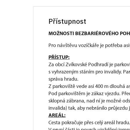
Přístupnost
MOŽNOSTI BEZBARIÉROVÉHO PO
Pro návštěvu vozíčkáře je potřeba asi
PŘÍSTUP:
Za obcí Zvíkovské Podhradí je parkov
s vyhrazeným stáním pro invalidy. Pa
správa hradu.
Z parkoviště vede asi 400 m dlouhá as
Pod parkovištěm je zákaz vjezdu. Pře
sklopná zábrana, nad ní je možné ods
invalida) tak, aby nebránilo průjezdu
AREÁL:
Cesta pokračuje přes celý areál hradu
V první části je povrch uježděný jemn