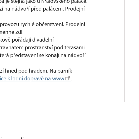
a je stejná jako u Královského paláce.
í na nádvoří před palácem. Prodejní
 provozu rychlé občerstvení. Prodejní
menné zdi.
íkově pořádají divadelní
 travnatém prostranství pod terasami
terá představení se konají na nádvoří
ází hned pod hradem. Na parník
íce k lodní dopravě na www
.