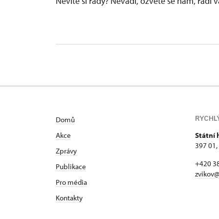
Nevíte si rady? Nevadí, ozvěte se nám, rádi
RYCHL
Domů
Akce
Státní 
397 01,
Zprávy
+420 3
Publikace
zvikov@
Pro média
Kontakty