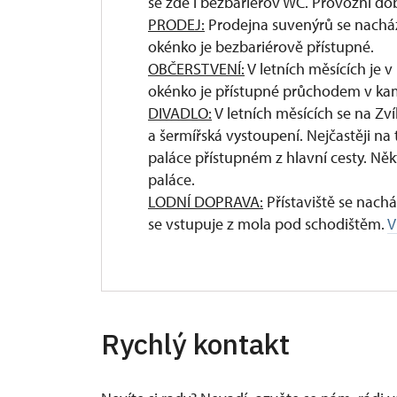
se zde i bezbariérov WC. Provozní dob
PRODEJ:
Prodejna suvenýrů se nacház
okénko je bezbariérově přístupné.
OBČERSTVENÍ:
V letních měsících je v
okénko je přístupné průchodem v ka
DIVADLO:
V letních měsících se na Zv
a šermířská vystoupení. Nejčastěji na
paláce přístupném z hlavní cesty. Něk
paláce.
LODNÍ DOPRAVA:
Přístaviště se nach
se vstupuje z mola pod schodištěm.
V
Rychlý kontakt