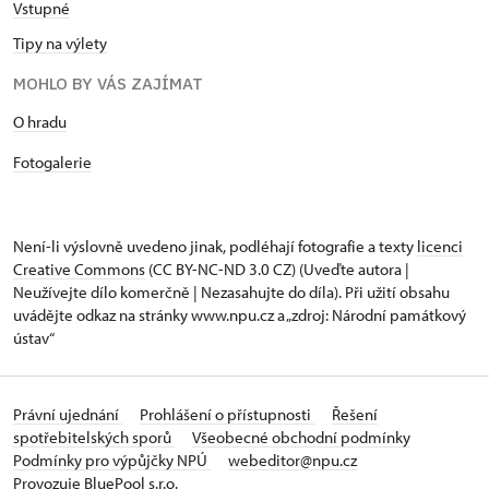
Vstupné
Tipy na výlety
MOHLO BY VÁS ZAJÍMAT
O hradu
Fotogalerie
Není-li výslovně uvedeno jinak, podléhají fotografie a texty
licenci
Creative Commons
(CC BY-NC-ND 3.0 CZ) (Uveďte autora |
Neužívejte dílo komerčně | Nezasahujte do díla). Při užití obsahu
uvádějte odkaz na stránky www.npu.cz a „zdroj: Národní památkový
ústav“
Právní ujednání
Prohlášení o přístupnosti
Řešení
spotřebitelských sporů
Všeobecné obchodní podmínky
Podmínky pro výpůjčky NPÚ
webeditor@npu.cz
Provozuje BluePool s.r.o.