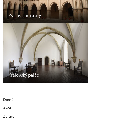
Zvíkov současný
Královský palác
Domů
Akce
Zprávy