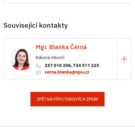
Související kontakty
Mgr. Blanka Černá
tisková mluvčí
257 010 206, 724 511 225
cerna.blanka@npu.cz
Generální ředitelství NPÚ
Valdštejnské náměstí 162/3, Praha
ZPĚT NA VÝPIS TISKOVÝCH ZPRÁV