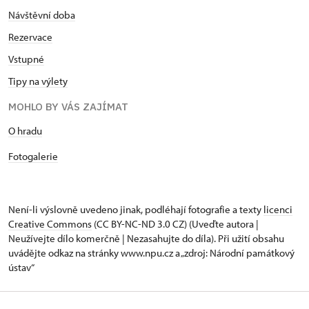
Návštěvní doba
Rezervace
Vstupné
Tipy na výlety
MOHLO BY VÁS ZAJÍMAT
O hradu
Fotogalerie
Není-li výslovně uvedeno jinak, podléhají fotografie a texty
licenci
Creative Commons
(CC BY-NC-ND 3.0 CZ) (Uveďte autora |
Neužívejte dílo komerčně | Nezasahujte do díla). Při užití obsahu
uvádějte odkaz na stránky www.npu.cz a „zdroj: Národní památkový
ústav“