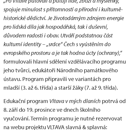
„Po Vltavě putovali a putují lidé, zboží a myšlenky,
spojuje minulost s přítomností a přírodní i kulturně-
historické dědictví. Je životodárným zdrojem energie
pro lidská díla jak hospodářská, tak i duševní,
důvodem radosti i obav. Utváří podstatnou část
kulturní identity – „srdce“ Čech s vyústěním do
evropského prostoru a je tak hodna úcty (ochrany),“
formulovali hlavní sdělení vzdělávacího programu
jeho tvůrci, edukátoři Národního památkového
ústavu. Program připravili ve variantách pro
mladší (3. až 6. třída) a starší žáky (7. až 9. třída).
Edukační program
Vltava v mých dlaních
potrvá od
8. září do 19. prosince ve dnech školního
vyučování. Termín programu je nutné rezervovat
na webu projektu VLTAVA slavná & splavná: