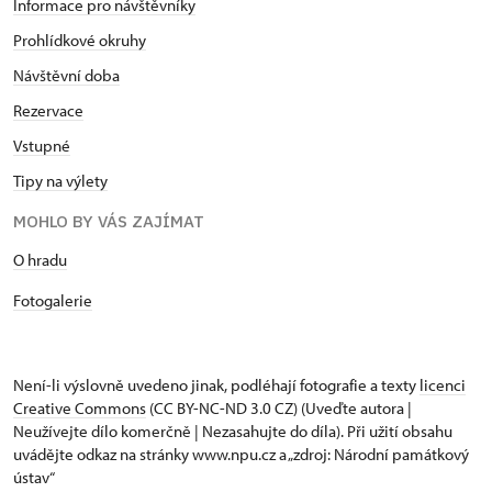
Informace pro návštěvníky
Prohlídkové okruhy
Návštěvní doba
Rezervace
Vstupné
Tipy na výlety
MOHLO BY VÁS ZAJÍMAT
O hradu
Fotogalerie
Není-li výslovně uvedeno jinak, podléhají fotografie a texty
licenci
Creative Commons
(CC BY-NC-ND 3.0 CZ) (Uveďte autora |
Neužívejte dílo komerčně | Nezasahujte do díla). Při užití obsahu
uvádějte odkaz na stránky www.npu.cz a „zdroj: Národní památkový
ústav“