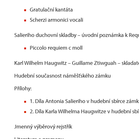
Gratulační kantáta
Scherzi armonici vocali
Salieriho duchovní skladby – úvodní poznámka k Req
Piccolo requiem c moll
Karl Wilhelm Haugwitz – Guillame Ztiwguah – skladate
Hudební současnost náměšťského zámku
Přílohy:
1. Díla Antonia Salieriho v hudební sbírce zá
2. Díla Karla Wilhelma Haugwitze v hudební s
Jmenný výběrový rejstřík