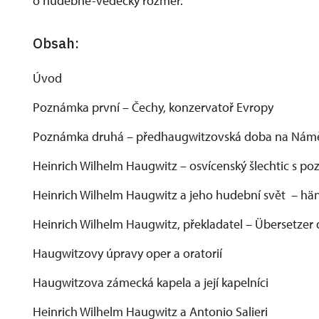
o hudebně-vědecký rozměr.
Obsah:
Úvod
Poznámka první – Čechy, konzervatoř Evropy
Poznámka druhá – předhaugwitzovská doba na Námě
Heinrich Wilhelm Haugwitz – osvícenský šlechtic s po
Heinrich Wilhelm Haugwitz a jeho hudební svět – hän
Heinrich Wilhelm Haugwitz, překladatel – Übersetzer d
Haugwitzovy úpravy oper a oratorií
Haugwitzova zámecká kapela a její kapelníci
Heinrich Wilhelm Haugwitz a Antonio Salieri