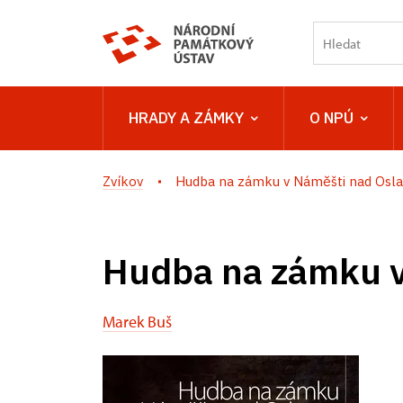
HRADY A ZÁMKY
O NPÚ
Zvíkov
Hudba na zámku v Náměšti nad Osl
Hudba na zámku v
Marek Buš