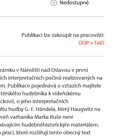
Nedostupné
Publikaci lze zakoupit na pracovišti:
ÚOP v Telči
a zámku v Náměšti nad Oslavou v první
ých interpretačních počinů realizovaných na
. Publikace pojednává o vztazích majitele
atérského hudebníka k vídeňskému
kovi), o jeho interpretačních
ultu hudby G. F. Händela, který Haugwitz na
oveň varhaníka Marka Buše není
erpávajícím hudebněhistorickým materiálem.
rací, které rozšiřují tento obecný text