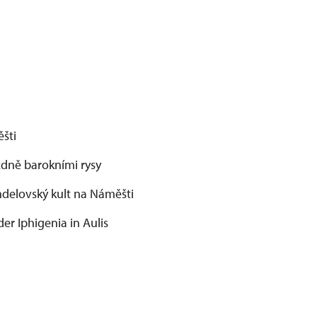
šti
zdně barokními rysy
delovský kult na Náměšti
er Iphigenia in Aulis