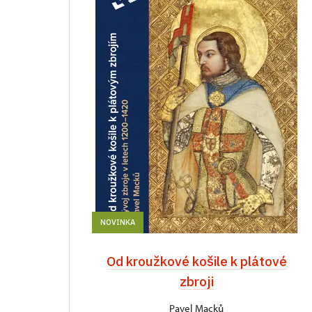
NOVINKA
Od kroužkové košile k plátové
zbroji
Pavel Macků