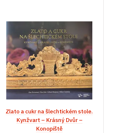
Zlato a cukr na šlechtickém stole.
Kynžvart – Krásný Dvůr –
Konopiště