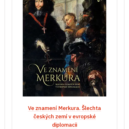
Ve znamení Merkura. Šlechta
českých zemí v evropské
diplomacii