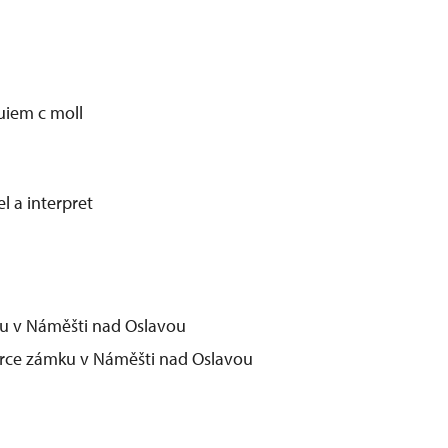
uiem c moll
l a interpret
mku v Náměšti nad Oslavou
bírce zámku v Náměšti nad Oslavou