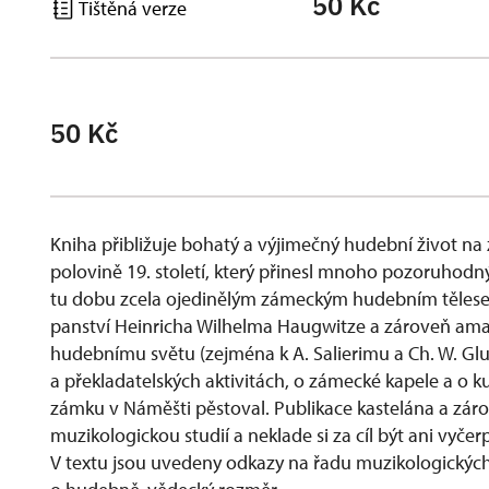
50 Kč
Tištěná verze
50 Kč
Kniha přibližuje bohatý a výjimečný hudební život n
polovině 19. století, který přinesl mnoho pozoruhodn
tu dobu zcela ojedinělým zámeckým hudebním tělesem
panství Heinricha Wilhelma Haugwitze a zároveň am
hudebnímu světu (zejména k A. Salierimu a Ch. W. Gluc
a překladatelských aktivitách, o zámecké kapele a o k
zámku v Náměšti pěstoval. Publikace kastelána a zár
muzikologickou studií a neklade si za cíl být ani vyč
V textu jsou uvedeny odkazy na řadu muzikologických p