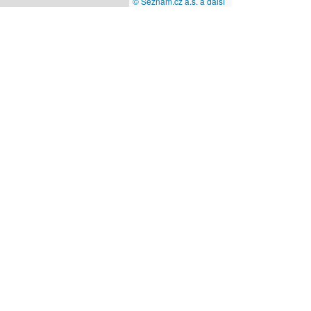
© Seznam.cz a.s. a další