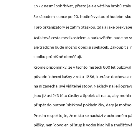
1972 nesmí pohřbívat, přesto je ale většina hrobů stál
Se západem slunce po 20. hodině vystoupí hudební skup
I pro organizátory je zatím otázkou, zda a jaké překvapen
Asfaltová cesta mezi kostelem a parkovištěm bude po se
ale tradičně bude možno opéci si špekáček. Zakoupit si 
spolku průběžně obměňují.
Kromě připomínky, že v těchto místech 800 let pulzoval
původní obecní kašny z roku 1886, která se dochovala 
na ní zanechal své viditelné stopy. Náklady na její opr
jsou již asi 2/3 této částky a Spolek cílí na to, aby mo
přispět do putovní sbírkové pokladničky, dary je možn
Prosím respektujte, že místo se nachází v ochranném p
pěšky, není dovolen přístup k vodní hladině a znečišťová