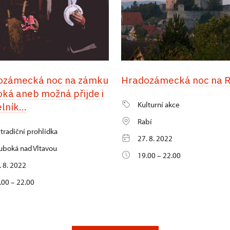
ozámecká noc na zámku
Hradozámecká noc na R
ká aneb možná přijde i
Kulturní akce
lník...
Rabí
tradiční prohlídka
27. 8. 2022
uboká nad Vltavou
19.00 – 22.00
. 8. 2022
.00 – 22.00