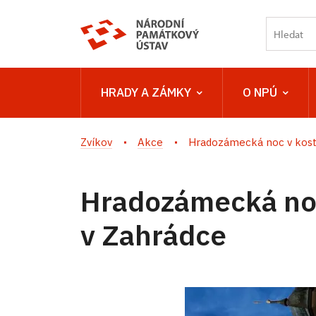
HRADY A ZÁMKY
O NPÚ
Zvíkov
Akce
Hradozámecká noc v kostel
Hradozámecká noc 
v Zahrádce