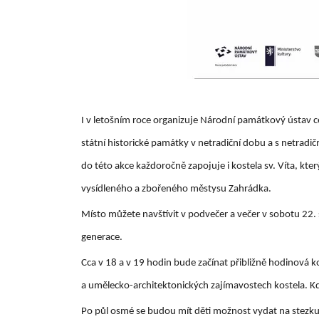
I v letošním roce organizuje Národní památkový ústav ce
státní historické památky v netradiční dobu a s netradi
do této akce každoročně zapojuje i kostela sv. Víta, kte
vysídleného a zbořeného městysu Zahrádka.
Místo můžete navštívit v podvečer a večer v sobotu 22.
generace.
Cca v 18 a v 19 hodin bude začínat přibližně hodinová
a umělecko-architektonických zajímavostech kostela. Kdo
Po půl osmé se budou mít děti možnost vydat na stezku 