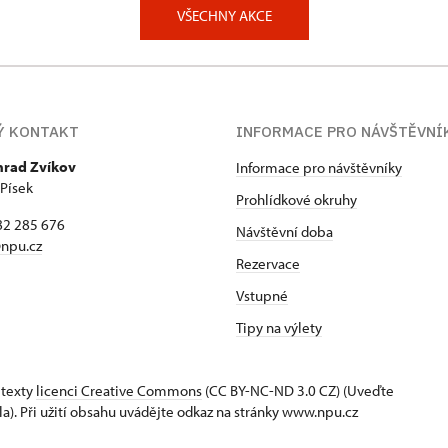
VŠECHNY AKCE
Ý KONTAKT
INFORMACE PRO NÁVŠTĚVNÍ
hrad Zvíkov
Informace pro návštěvníky
 Písek
Prohlídkové okruhy
82 285 676
Návštěvní doba
npu.cz
Rezervace
Vstupné
Tipy na výlety
 texty
licenci Creative Commons
(CC BY-NC-ND 3.0 CZ) (Uveďte
la). Při užití obsahu uvádějte odkaz na stránky www.npu.cz