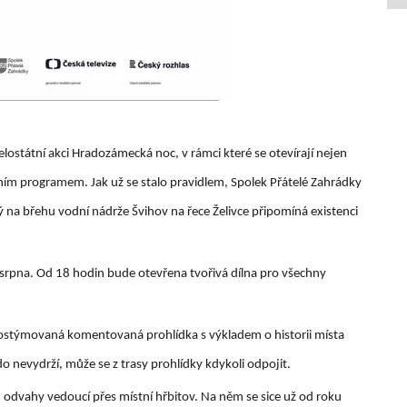
lostátní akci Hradozámecká noc, v rámci které se otevírají nejen
čním programem. Jak už se stalo pravidlem, Spolek Přátelé Zahrádky
rý na břehu vodní nádrže Švihov na řece Želivce připomíná existenci
 srpna. Od 18 hodin bude otevřena tvořivá dílna pro všechny
 kostýmovaná komentovaná prohlídka s výkladem o historii místa
 nevydrží, může se z trasy prohlídky kdykoli odpojit.
odvahy vedoucí přes místní hřbitov. Na něm se sice už od roku