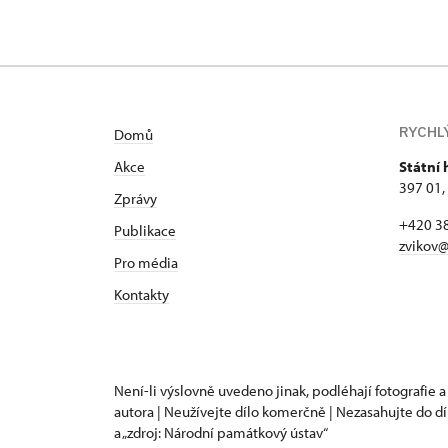
RYCHL
Domů
Akce
Státní 
397 01,
Zprávy
+420 3
Publikace
zvikov@
Pro média
Kontakty
Není-li výslovně uvedeno jinak, podléhají fotografie a
autora | Neužívejte dílo komerčně | Nezasahujte do dí
a „zdroj: Národní památkový ústav“