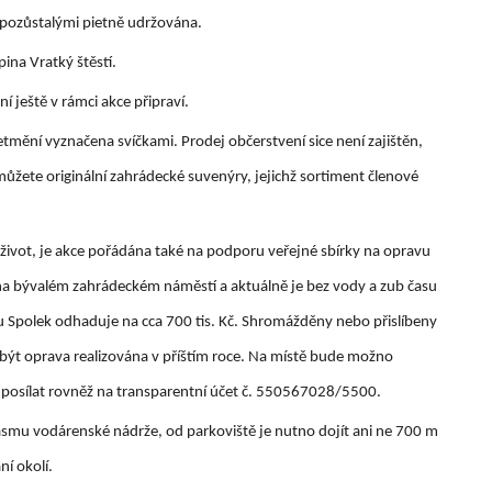
e pozůstalými pietně udržována.
ina Vratký štěstí.
í ještě v rámci akce připraví.
tmění vyznačena svíčkami. Prodej občerstvení sice není zajištěn,
můžete originální zahrádecké suvenýry, jejichž sortiment členové
 život, je akce pořádána také na podporu veřejné sbírky na opravu
na bývalém zahrádeckém náměstí a aktuálně je bez vody a zub času
avu Spolek odhaduje na cca 700 tis. Kč. Shromážděny nebo přislíbeny
hla být oprava realizována v příštím roce. Na místě bude možno
o posílat rovněž na transparentní účet č. 550567028/5500.
ásmu vodárenské nádrže, od parkoviště je nutno dojít ani ne 700 m
ní okolí.