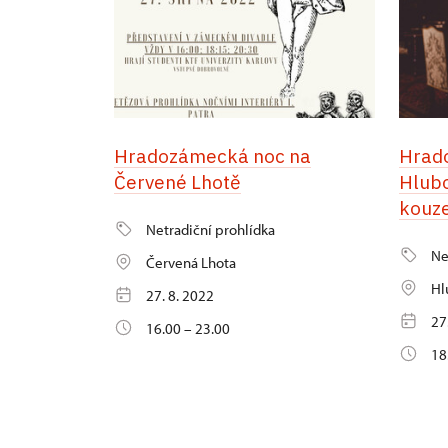
Hradozámecká noc na
Hrad
Červené Lhotě
Hlubo
kouze
Netradiční prohlídka
Ne
Červená Lhota
Hl
27. 8. 2022
27
16.00 – 23.00
18