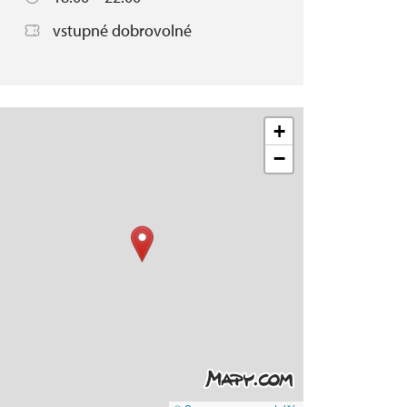
vstupné dobrovolné
+
−