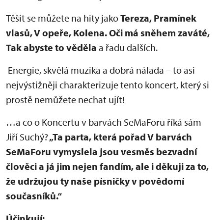
Těšit se můžete na hity jako
Tereza, Pramínek
vlasů, V opeře, Kolena. Oči má sněhem zaváté,
Tak abyste to věděla
a řadu dalších.
Energie, skvělá muzika a dobrá nálada – to asi
nejvýstižněji charakterizuje tento koncert, který si
prostě nemůžete nechat ujít!
…a co o Koncertu v barvách SeMaForu říká sám
Jiří Suchý?
„Ta parta, která pořad V barvách
SeMaForu vymyslela jsou vesměs bezvadní
člověci a já jim nejen fandím, ale i děkuji za to,
že udržujou ty naše písničky v povědomí
současníků.“
Účinkují: